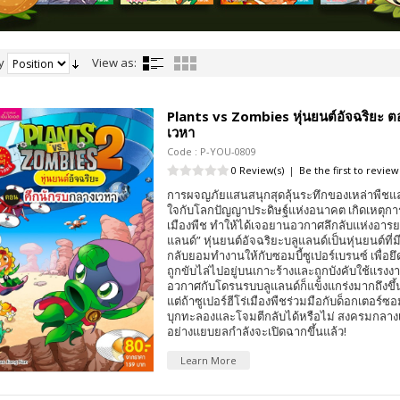
y
View as:
Plants vs Zombies หุ่นยนต์อัจฉริยะ ต
เวหา
Code : P-YOU-0809
0 Review(s)
|
Be the first to review
การผจญภัยแสนสนุกสุดลุ้นระทึกของเหล่าพืชและซ
ใจกับโลกปัญญาประดิษฐ์แห่งอนาคต เกิดเหตุกา
เมืองพืช ทำให้ได้เจอยานอวกาศลึกลับแห่งอาร
แลนด์” หุ่นยนต์อัจฉริยะบลูแลนด์เป็นหุ่นยนต์ที่ม
กลับยอมทำงานให้กับซอมบี้ซูเปอร์เบรนซ์ เพื่อ
ถูกขับไล่ไปอยู่บนเกาะร้างและถูกบังคับใช้เเรง
อวกาศกับโดรนรบบลูแลนด์ก็แข็งแกร่งมากถึงขึ้
แต่ถ้าซูเปอร์ฮีโร่เมืองพืชร่วมมือกับด็อกเตอร
บุกทะลองและโจมตีกลับได้หรือไม่ สงครมกลาง
อย่างแยบยลกำลังจะเปิดฉากขึ้นแล้ว!
Learn More