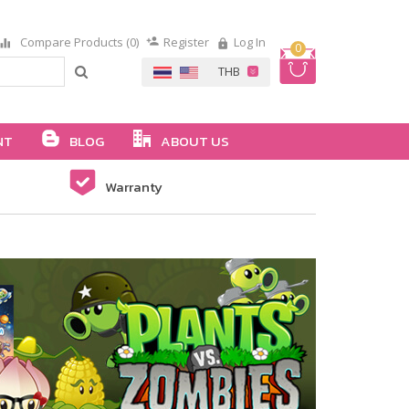
Compare Products (0)
Register
Log In
0
NT
BLOG
ABOUT US
Warranty