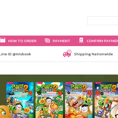
HOW TO ORDER
PAYMENT
CONFIRM PAYME
Line ID @misbook
Shipping Nationwide