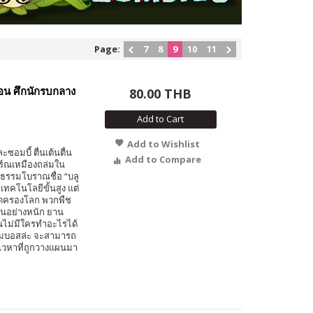
Page:
7
8
9
10
11
อน ศึกนักรบกลาง
80.00 THB
Add to Cart
Add to Wishlist
อมบี้ ตื่นเต้นตื่น
Add to Compare
ร์ณเหมืองถล่มใน
ยธรรมโบราณชื่อ “บลู
ีเทคโนโลยีขั้นสูง แต่
ยึดครองโลก พวกพืช
งานอย่างหนัก ยาน
นไม่มีใครทำอะไรได้
์ซอมบอสล่ะ จะสามารถ
เวหาที่ถูกวางแผนมา