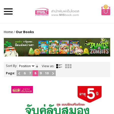
0
Home
/
Our Books
Sort By
View as:
Page:
6
7
8
9
10