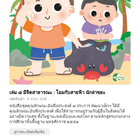
เล่ม ๘ มีจิตสาธารณะ : โอมกับสายฟ้า นักล่าขยะ
รหัสสินค้า : P-YOU-1610
หนังสือชุดคุณลักษณะอันพึงประสงค์ ๘ ประการ พัฒนาเด็กๆ ให้มี
คุณลักษณะอันพึงประสงค์ เพื่อให้สามารถอยู่ร่วมกับผู้อื่นในสังคมได้
อย่างมีความสุข ทั้งในฐานะพลเมืองและพลโลก ตามหลักสูตรแกนกลาง
การศึกษาขั้นพื้นฐาน พุทธศักราช ๒๕๕๑
ดูรายละเอียดเพิ่มเติม