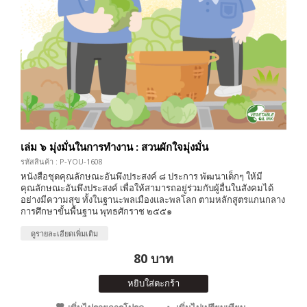
เล่ม ๖ มุ่งมั่นในการทำงาน : สวนผักใจมุ่งมั่น
รหัสสินค้า : P-YOU-1608
หนังสือชุดคุณลักษณะอันพึงประสงค์ ๘ ประการ พัฒนาเด็กๆ ให้มี
คุณลักษณะอันพึงประสงค์ เพื่อให้สามารถอยู่ร่วมกับผู้อื่นในสังคมได้
อย่างมีความสุข ทั้งในฐานะพลเมืองและพลโลก ตามหลักสูตรแกนกลาง
การศึกษาขั้นพื้นฐาน พุทธศักราช ๒๕๕๑
ดูรายละเอียดเพิ่มเติม
80 บาท
หยิบใส่ตะกร้า