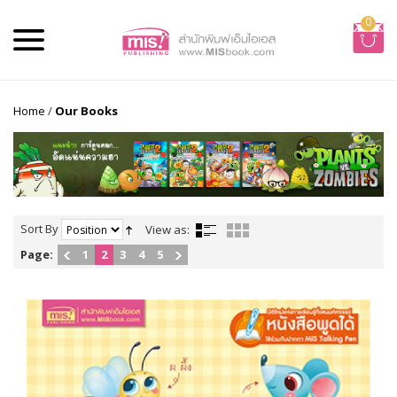
0
Home
/
Our Books
Sort By
View as:
Page:
1
2
3
4
5