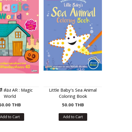
ี ส่อง AR : Magic
Little Baby's Sea Animal
World
Coloring Book
60.00 THB
50.00 THB
Add to Cart
Add to Cart