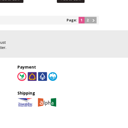
Page:
1
2
Just
ter.
Payment
Shipping