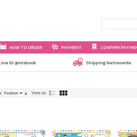
HOW TO ORDER
PAYMENT
CONFIRM PAYME
Line ID @misbook
Shipping Nationwide
y
View as: