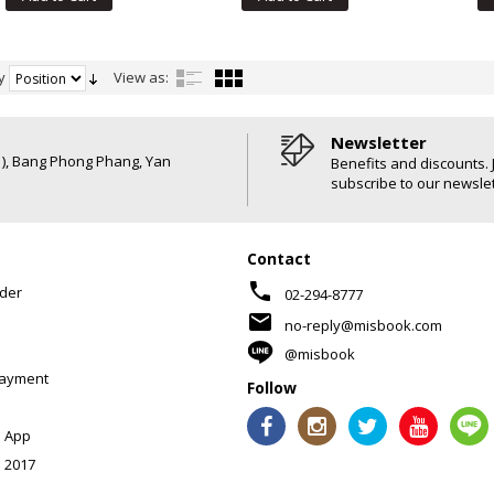
y
View as:
Newsletter
6 ), Bang Phong Phang, Yan
Benefits and discounts. 
subscribe to our newslet
Contact
phone
der
02-294-8777
mail
no-reply@misbook.com
@misbook
Payment
Follow
 App
 2017