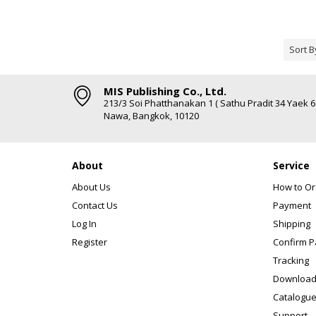
Sort B
MIS Publishing Co., Ltd.
213/3 Soi Phatthanakan 1 ( Sathu Pradit 34 Yaek 
Nawa, Bangkok, 10120
About
Service
About Us
How to Or
Contact Us
Payment
Log In
Shipping
Register
Confirm 
Tracking
Download
Catalogue
Support