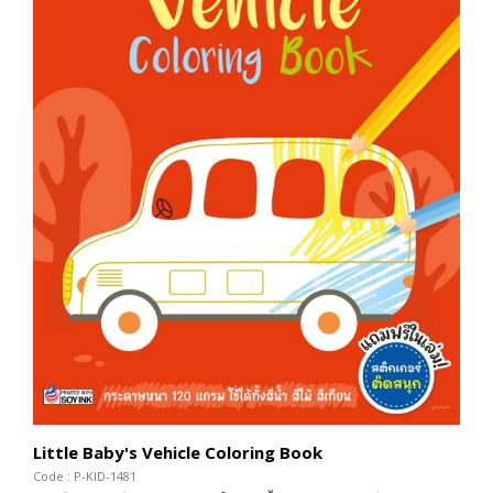
Little Baby's Vehicle Coloring Book
Code : P-KID-1481