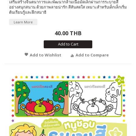
เสริมสร้างจินตนาการและพัฒนากล้ามเนื้อมัดเล็กผ่านการระบายสี
อย่างสนุกสนาน ด้วยภาพลายน่ารัก สีสันสดใส เหมาะสำหรับเด็กเล็กเริ่ม
ต้นเรียนรู้และฝึกสมาธิ
Learn More
40.00 THB
Add to Cart
Add to Wishlist
Add to Compare