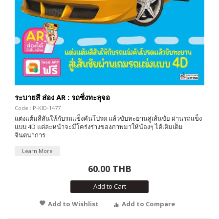
ระบายสี ส่อง AR : รถซิ่งทะลุจอ
Code : P-KID-1477
แต่งแต้มสีสันให้กับรถเเข็งคันโปรด แล้วขับทะยานสู่เส้นชัย ผ่านรถแข็ง
แบบ 4D แต่ละหน้าจะมีโคร่งร่างของภาพมาให้น้องๆ ได้เติมเต็ม
จินตนาการ
Learn More
60.00 THB
Add to Cart
Add to Wishlist
Add to Compare