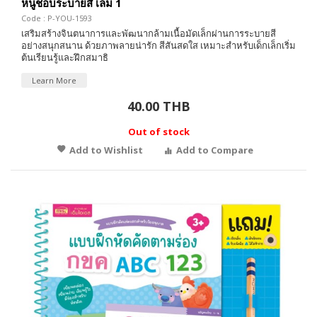
หนูชอบระบายสี เล่ม 1
Code : P-YOU-1593
เสริมสร้างจินตนาการและพัฒนากล้ามเนื้อมัดเล็กผ่านการระบายสี
อย่างสนุกสนาน ด้วยภาพลายน่ารัก สีสันสดใส เหมาะสำหรับเด็กเล็กเริ่ม
ต้นเรียนรู้และฝึกสมาธิ
Learn More
40.00 THB
Out of stock
Add to Wishlist
Add to Compare