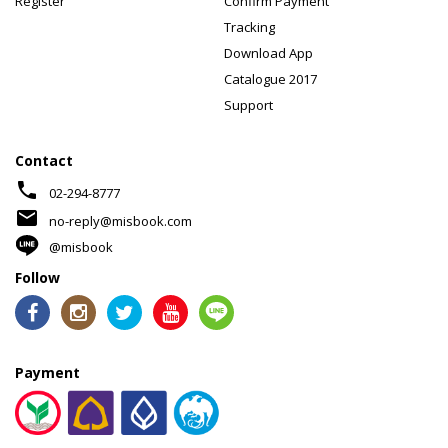
Register
Confirm Payment
Tracking
Download App
Catalogue 2017
Support
Contact
phone
02-294-8777
mail
no-reply@misbook.com
@misbook
Follow
Payment