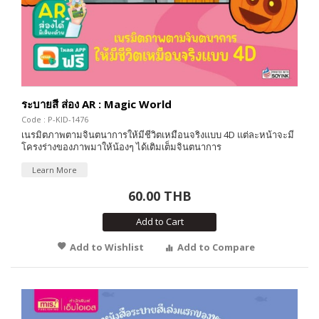
ระบายสี ส่อง AR : Magic World
Code : P-KID-1476
เนรมิตภาพตามจินตนาการให้มีชีวิตเหมือนจริงแบบ 4D แต่ละหน้าจะมี
โครงร่างของภาพมาให้น้องๆ ได้เติมเต็มจินตนาการ
Learn More
60.00 THB
Add to Cart
Add to Wishlist
Add to Compare