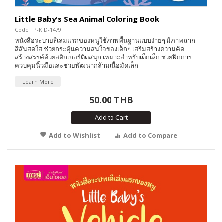
Little Baby's Sea Animal Coloring Book
Code : P-KID-1479
หนังสือระบายสีเล่มแรกของหนูใช้ภาพพื้นฐานแบบง่ายๆ มีภาพฉาก
สีสันสดใส ช่วยกระตุ้นความสนใจของเด็กๆ เสริมสร้างความคิด
สร้างสรรค์ด้วยสติกเกอร์ติดสนุก เหมาะสำหรับเด็กเล็ก ช่วยฝึกการ
ควบคุมนิ้วมือและช่วยพัฒนากล้ามเนื้อมัดเล็ก
Learn More
50.00 THB
Add to Cart
Add to Wishlist
Add to Compare