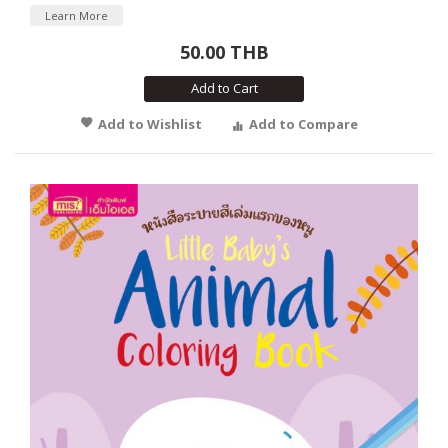
Learn More
50.00 THB
Add to Cart
Add to Wishlist
Add to Compare