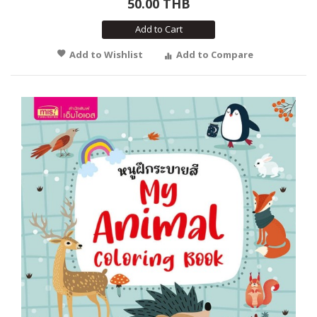
50.00 THB
Add to Cart
Add to Wishlist
Add to Compare