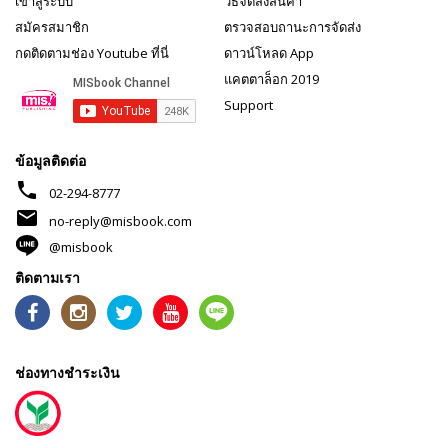
เข้าสู่ระบบ
วิธีจัดส่งสินค้า
สมัครสมาชิก
ตรวจสอบถานะการจัดส่ง
กดติดตามช่อง Youtube ที่นี่
ดาวน์โหลด App
แคตตาล็อก 2019
Support
ข้อมูลติดต่อ
phone
02-294-8777
mail
no-reply@misbook.com
@misbook
ติดตามเรา
ช่องทางชำระเงิน