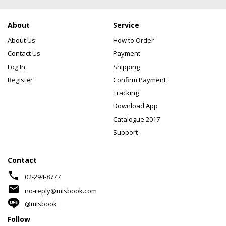
About
Service
About Us
How to Order
Contact Us
Payment
Log In
Shipping
Register
Confirm Payment
Tracking
Download App
Catalogue 2017
Support
Contact
phone
02-294-8777
mail
no-reply@misbook.com
@misbook
Follow