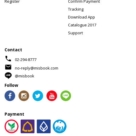
Register
Confirm Payment
Tracking
Download App
Catalogue 2017
Support
Contact
phone
02-294-8777
mail
no-reply@misbook.com
@misbook
Follow
Payment