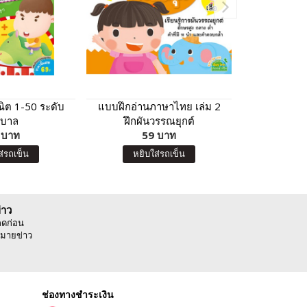
ณิต 1-50 ระดับ
แบบฝึกอ่านภาษาไทย เล่ม 2
Magnet & A
ุบาล
ฝึกผันวรรณยุกต์
Birds and 
 บาท
59 บาท
3
ส่รถเข็น
หยิบใส่รถเข็น
หยิบ
่าว
ลดก่อน
มายข่าว
ช่องทางชำระเงิน