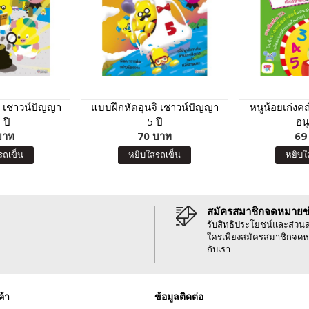
ิ เชาวน์ปัญญา
แบบฝึกหัดอุนจิ เชาวน์ปัญญา
หนูน้อยเก่งค
 ปี
5 ปี
อน
บาท
70 บาท
69
รถเข็น
หยิบใส่รถเข็น
หยิบใ
สมัครสมาชิกจดหมายข
รับสิทธิประโยชน์และส่วน
ใครเพียงสมัครสมาชิกจดห
กับเรา
ค้า
ข้อมูลติดต่อ