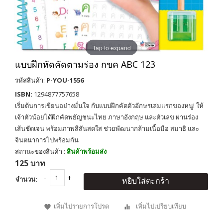
Tap to expand
แบบฝึกหัดคัดตามร่อง กขค ABC 123
รหัสสินค้า:
P-YOU-1556
ISBN:
1294877757658
เริ่มต้นการเขียนอย่างมั่นใจ กับแบบฝึกคัดตัวอักษรเล่มแรกของหนู! ให้
เจ้าตัวน้อยได้ฝึกคัดพยัญชนะไทย ภาษาอังกฤษ และตัวเลข ผ่านร่อง
เส้นชัดเจน พร้อมภาพสีสันสดใส ช่วยพัฒนากล้ามเนื้อมือ สมาธิ และ
จินตนาการไปพร้อมกัน
สถานะของสินค้า :
สินค้าพร้อมส่ง
125 บาท
จำนวน:
หยิบใส่ตะกร้า
เพิ่มไปรายการโปรด
เพิ่มไปเปรียบเทียบ