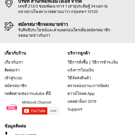
บริษัท สำนักพิมพ์เอ็มไอเอส จำกัด
เลขที่ 213/3 ซอยพัฒนาการ 1 (สาธุประดิษฐ์ 34 แยก 6)
แขวงบางโพงพาง เขตยานนาวา กรุงเทพฯ 10120
สมัครสมาชิกจดหมายข่าว
รับสิทธิประโยชน์และส่วนลดก่อนใครเพียงสมัครสมาชิก
จดหมายข่าวกับเรา
เกี่ยวกับร้าน
บริการลูกค้า
เกี่ยวกับเรา
วิธีการสั่งซื้อ
|
วิธีการชำระเงิน
ติดต่อเรา
แจ้งการโอนเงิน
เข้าสู่ระบบ
วิธีจัดส่งสินค้า
สมัครสมาชิก
ตรวจสอบถานะการจัดส่ง
กดติดตามช่อง Youtube ที่นี่
ดาวน์โหลด App
แคตตาล็อก 2019
Support
ข้อมูลติดต่อ
phone