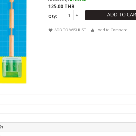
125.00 THB
ADD TO CA
Qty:
ADD TO WISHLIST
Add to Compare
้า
า