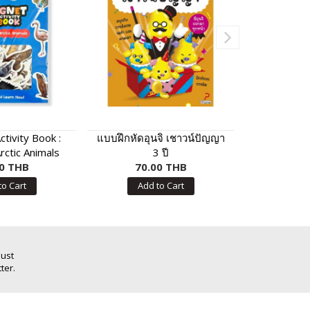
tivity Book :
แบบฝึกหัดอุนจิ เชาวน์ปัญญา
สนทนาภาษา
rctic Animals
3 ปี
ประจำ
0 THB
70.00 THB
250
to Cart
Add to Cart
Add
Just
ter.