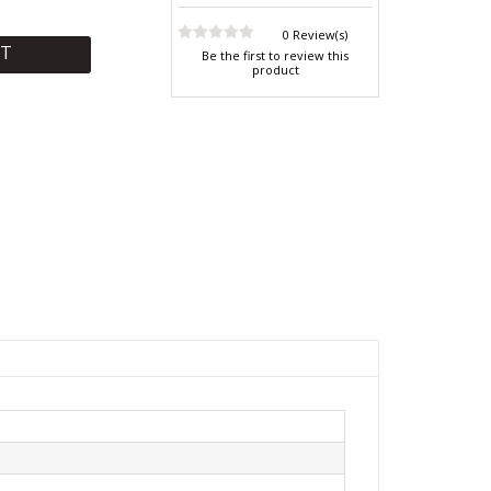
0 Review(s)
RT
Be the first to review this
product