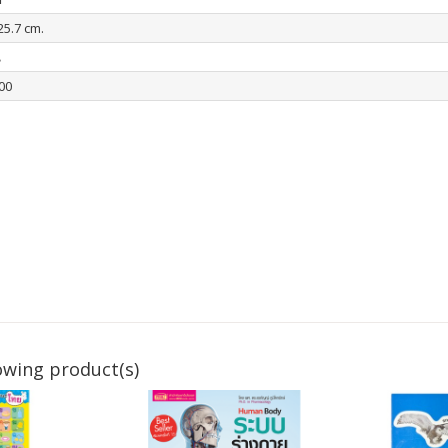
25.7 cm.
น
00
owing product(s)