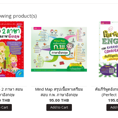
owing product(s)
ว 2 ภาษา สอน
Mind Map สรุปเนื้อหาเตรียม
คัมภีร์พูดอั
ษาอังกฤษ
สอบ ก.พ. ภาษาอังกฤษ
(Perfect 
0 THB
95.00 THB
Everyday C
195.
 Cart
Add to Cart
Add 