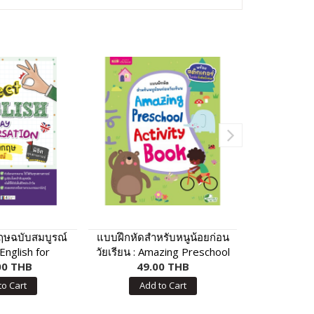
งกฤษฉบับสมบูรณ์
แบบฝึกหัดสำหรับหนูน้อยก่อน
หมีขาวอย
English for
วัยเรียน : Amazing Preschool
onversation)
00 THB
Activity Book
49.00 THB
59.
to Cart
Add to Cart
Add