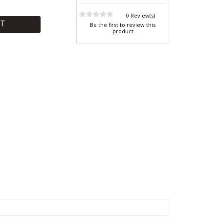
0 Review(s)
RT
Be the first to review this
product