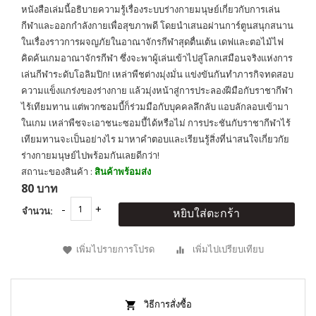
หนังสือเล่มนี้อธิบายความรู้เรื่องระบบร่างกายมนุษย์เกี่ยวกับการเล่น
กีฬาและออกกำลังกายเพื่อสุขภาพดี โดยนำเสนอผ่านการ์ตูนสนุกสนาน
ในเรื่องราวการผจญภัยในอาณาจักรกีฬาสุดตื่นเต้น เดฟและตอไม้ไฟ
คิดค้นเกมอาณาจักรกีฬา ซึ่งจะพาผู้เล่นเข้าไปสู่โลกเสมือนจริงแห่งการ
เล่นกีฬาระดับโอลิมปิก! เหล่าพืชต่างมุ่งมั่น แข่งขันกันทำภารกิจทดสอบ
ความแข็งแกร่งของร่างกาย แล้วมุ่งหน้าสู่การประลองฝีมือกับราชากีฬา
ไร้เทียมทาน แต่พวกซอมบี้ก็ร่วมมือกับบุคคลลึกลับ แอบลักลอบเข้ามา
ในเกม เหล่าพืชจะเอาชนะซอมบี้ได้หรือไม่ การประชันกับราชากีฬาไร้
เทียมทานจะเป็นอย่างไร มาหาคำตอบและเรียนรู้สิ่งที่น่าสนใจเกี่ยวกัย
ร่างกายมนุษย์ไปพร้อมกันเลยดีกว่า!
สถานะของสินค้า :
สินค้าพร้อมส่ง
80 บาท
จำนวน:
หยิบใส่ตะกร้า
เพิ่มไปรายการโปรด
เพิ่มไปเปรียบเทียบ
วิธีการสั่งซื้อ