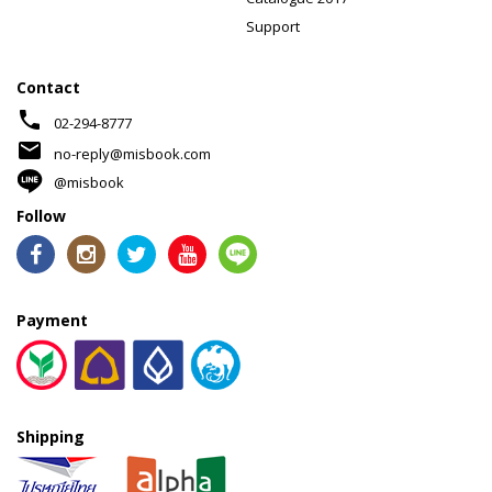
Support
Contact
phone
02-294-8777
mail
no-reply@misbook.com
@misbook
Follow
Payment
Shipping