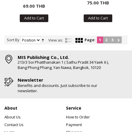
75.00 THB
69.00 THB
Add to Cart
Add to Cart
Sort By
Page:
1
2
3
View as:
MIS Publishing Co., Ltd.
213/3 Soi Phatthanakan 1 ( Sathu Pradit 34 Yaek 6 ),
Bang Phong Phang, Yan Nawa, Bangkok, 10120
Newsletter
Benefits and discounts. Just subscribe to our
newsletter.
About
Service
About Us
How to Order
Contact Us
Payment