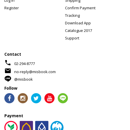
Log In
Shipping
Register
Confirm Payment
Tracking
Download App
Catalogue 2017
Support
Contact
phone
02-294-8777
mail
no-reply@misbook.com
@misbook
Follow
Payment