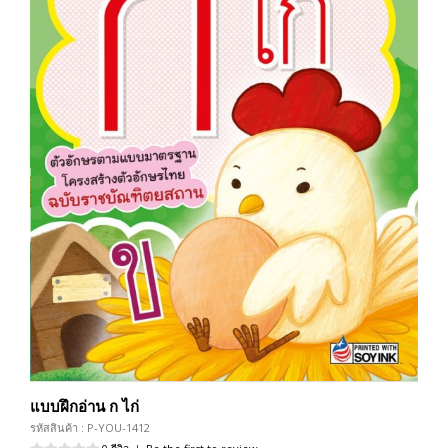
แบบฝึกอ่าน ก ไก่
รหัสสินค้า : P-YOU-1412