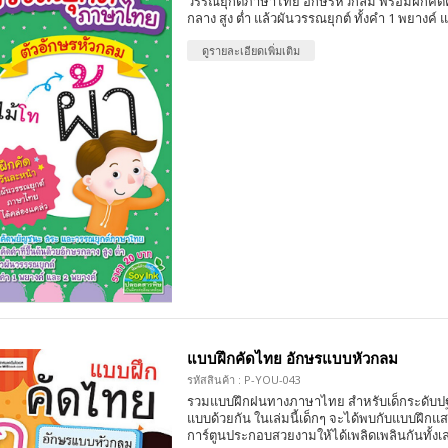
วรรณยุกต์ภาษาไทย อักษรหัวกลม พร้อมฝึกคัดคำ
กลาง สูง ต่ำ แล้วผันวรรณยุกต์ ทั้งคำ 1 พยางค์ 
ดูรายละเอียดเพิ่มเติม
แบบฝึกคัดไทย อักษรแบบหัวกลม
รหัสสินค้า : P-YOU-043
รวมแบบฝึกฝนทางภาษาไทย สำหรับเด็กระดับป
แบบด้วยกัน ในเล่มนี้เด็กๆ จะได้พบกับแบบฝึก
การ์ตูนประกอบสวยงามให้ได้เพลิดเพลินกันทั้งเล