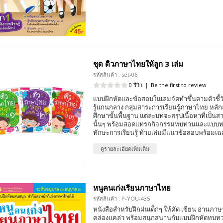
ชุด ติวภาษาไทยให้ลูก 3 เล่ม
รหัสสินค้า : set-06
0 รีวิว
|
Be the first to review
แบบฝึกหัดและข้อสอบในเล่มจัดทำขึ้นตามตัวชี้
รู้แกนกลาง กลุ่มสาระการเรียนรู้ภาษาไทย หล
ศึกษาขั้นพื้นฐาน แต่ละบทจะสรุปเนื้อหาที่เป็นส
นั้นๆ พร้อมสอดแทรกกิจกรรมทบทวนและแบบทด
ทักษะการเรียนรู้ ท้ายเล่มมีแนวข้อสอบพร้อมเ
ดูรายละเอียดเพิ่มเติม
หนูคนเก่งเรียนภาษาไทย
รหัสสินค้า : P-YOU-435
หนังสือสำหรับฝึกฝนเด็กๆ ให้คัด เขียน อ่านภา
คล่องแคล่ว พร้อมสนุกสนานกับแบบฝึกหัดทบทวน