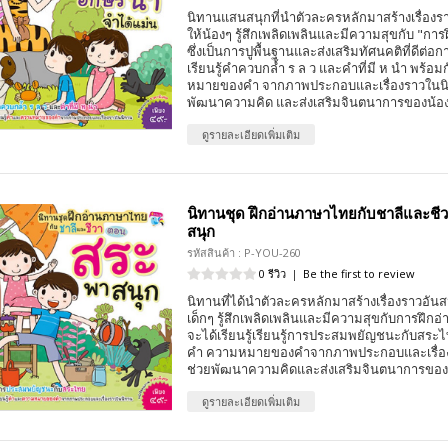
นิทานแสนสนุกที่นำตัวละครหลักมาสร้างเรื่องรา
ให้น้องๆ รู้สึกเพลิดเพลินและมีความสุขกับ "ก
ซึ่งเป็นการปูพื้นฐานและส่งเสริมทัศนคติที่ดีต่อก
เรียนรู้คำควบกล้ำ ร ล ว และคำที่มี ห นำ พร้อมก
หมายของคำ จากภาพประกอบและเรื่องราวในนิท
พัฒนาความคิด และส่งเสริมจินตนาการของน้องๆ 
ดูรายละเอียดเพิ่มเติม
นิทานชุด ฝึกอ่านภาษาไทยกับชาลีและชี
สนุก
รหัสสินค้า : P-YOU-260
0 รีวิว
|
Be the first to review
นิทานที่ได้นำตัวละครหลักมาสร้างเรื่องราวอันส
เด็กๆ รู้สึกเพลิดเพลินและมีความสุขกับการฝึก
จะได้เรียนรู้เรียนรู้การประสมพยัญชนะกับสระไท
คำ ความหมายของคำจากภาพประกอบและเรื่องร
ช่วยพัฒนาความคิดและส่งเสริมจินตนาการของเด็
ดูรายละเอียดเพิ่มเติม