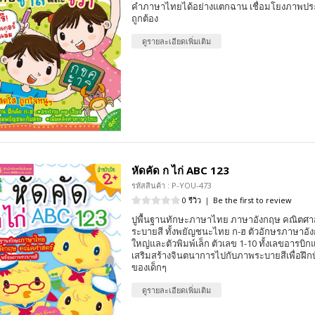
คำภาษาไทยได้อย่างแตกฉาน เชื่อมโยงภาพประ
ถูกต้อง
ดูรายละเอียดเพิ่มเติม
หัดคัด ก ไก่ ABC 123
รหัสสินค้า : P-YOU-473
0 รีวิว
|
Be the first to review
ปูพื้นฐานทักษะภาษาไทย ภาษาอังกฤษ คณิตศา
ระบายสี ทั้งพยัญชนะไทย ก-ฮ ตัวอักษรภาษาอังก
ใหญ่และตัวพิมพ์เล็ก ตัวเลข 1-10 ทั้งเลขอารบ
เสริมสร้างจินตนาการไปกับภาพระบายสีเพื่อฝึกบั
ของเด็กๆ
ดูรายละเอียดเพิ่มเติม