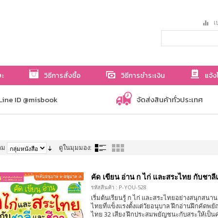
เป
ษะ
วิธีการสั่งซื้อ
วิธีการชำระเงิน
แจ้ง
Line ID @misbook
จัดส่งสินค้าทั่วประเทศ
าม
ดูในมุมมอง:
คัด เขียน อ่าน ก ไก่ และสระไทย กับชาลี
รหัสสินค้า : P-YOU-528
เริ่มต้นเรียนรู้ ก ไก่ และสระไทยอย่างสนุกสนา
ไทยที่แข็งแรงตั้งแต่วัยอนุบาล ฝึกอ่านฝึกคัด
ไทย 32 เสียง ฝึกประสมพยัญชนะกับสระให้เป็น