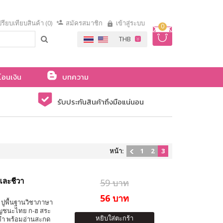
รียบเทียบสินค้า (0)
สมัครสมาชิก
เข้าสู่ระบบ
0
โอนเงิน
บทความ
รับประกันสินค้าถึงมือแน่นอน
หน้า:
1
2
3
และชีวา
59 บาท
56 บาท
น ปูพื้นฐานวิชาภาษา
พยัญชนะไทย ก-ฮ สระ
หยิบใส่ตะกร้า
คำ พร้อมอ่านสะกด