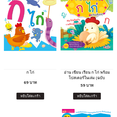
ก ไก่
อ่าน เขียน เรียน ก ไก่ พร้อม
โปสเตอร์ในเล่ม (ฉบับ
69 บาท
ปรับปรุง)
59 บาท
หยิบใส่ตะกร้า
หยิบใส่ตะกร้า