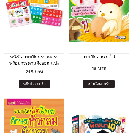
หนังสือแบบฝึกประสมสระ
แบบฝึกอ่าน ก ไก่
พร้อมกระดานดึงออก-แปะ
15 บาท
ติด พยัญชนะกับสระให้เป็น
215 บาท
คำ
หยิบใส่ตะกร้า
หยิบใส่ตะกร้า