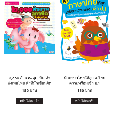
๒,๐๐๐ สำนวน สุภาษิต คำ
ติวภาษาไทยให้ลูก เตรียม
พังเพยไทย คำที่มักเขียนผิด
ความพร้อมเข้า ป.1
(ฉบับปรับปรุง)
โรงเรียนสาธิตและโรงเรียน
150 บาท
150 บาท
ในเครือคาทอลิก (ฉบับ
ปรับปรุง)
หยิบใส่ตะกร้า
หยิบใส่ตะกร้า