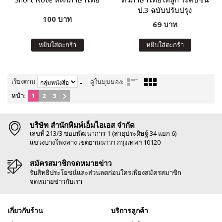
ป.3 ฉบับปรับปรุง
100 บาท
69 บาท
หยิบใส่ตะกร้า
หยิบใส่ตะกร้า
เรียงตาม
ดูในมุมมอง:
หน้า:
1
2
3
บริษัท สำนักพิมพ์เอ็มไอเอส จำกัด
เลขที่ 213/3 ซอยพัฒนาการ 1 (สาธุประดิษฐ์ 34 แยก 6)
แขวงบางโพงพาง เขตยานนาวา กรุงเทพฯ 10120
สมัครสมาชิกจดหมายข่าว
รับสิทธิประโยชน์และส่วนลดก่อนใครเพียงสมัครสมาชิก
จดหมายข่าวกับเรา
เกี่ยวกับร้าน
บริการลูกค้า