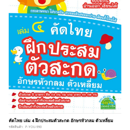
คัดไทย เล่ม 4 ฝึกประสมตัวสะกด อักษรหัวกลม ตัวเหลี่ยม
รหัสสินค้า : P-YOU-990