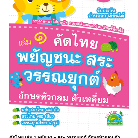
คัดไทย เล่ม 1 พยัญชนะ สระ วรรณยุกต์ อักษรหัวกลม ตัว