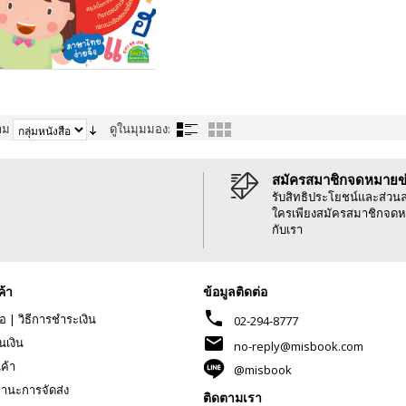
าม
ดูในมุมมอง:
สมัครสมาชิกจดหมายข
รับสิทธิประโยชน์และส่วน
ใครเพียงสมัครสมาชิกจดห
กับเรา
ค้า
ข้อมูลติดต่อ
phone
้อ
|
วิธีการชำระเงิน
02-294-8777
mail
นเงิน
no-reply@misbook.com
นค้า
@misbook
านะการจัดส่ง
ติดตามเรา