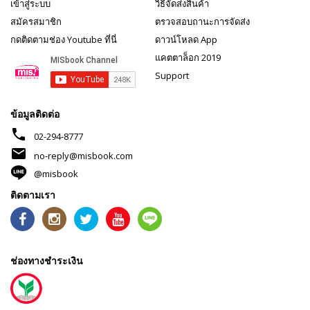
เข้าสู่ระบบ
วิธีจัดส่งสินค้า
สมัครสมาชิก
ตรวจสอบถานะการจัดส่ง
กดติดตามช่อง Youtube ที่นี่
ดาวน์โหลด App
แคตตาล็อก 2019
Support
ข้อมูลติดต่อ
phone
02-294-8777
mail
no-reply@misbook.com
@misbook
ติดตามเรา
ช่องทางชำระเงิน