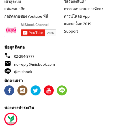
เข้าสู่ระบบ
วิธีจัดส่งสินค้า
สมัครสมาชิก
ตรวจสอบถานะการจัดส่ง
กดติดตามช่อง Youtube ที่นี่
ดาวน์โหลด App
แคตตาล็อก 2019
Support
ข้อมูลติดต่อ
phone
02-294-8777
mail
no-reply@misbook.com
@misbook
ติดตามเรา
ช่องทางชำระเงิน