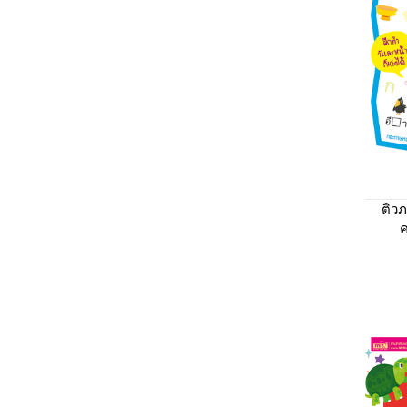
ติว
ค
โรงเ
ใน