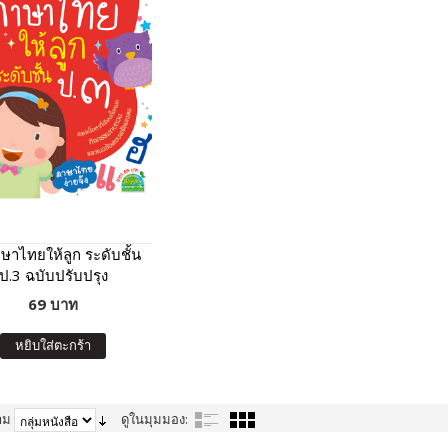
ษาไทยให้ลูก ระดับชั้น
ป.3 ฉบับปรับปรุง
69 บาท
หยิบใส่ตะกร้า
าม
ดูในมุมมอง: