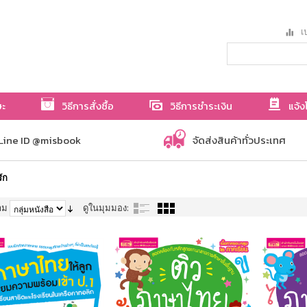
เป
ษะ
วิธีการสั่งซื้อ
วิธีการชำระเงิน
แจ้ง
Line ID @misbook
จัดส่งสินค้าทั่วประเทศ
ัก
าม
ดูในมุมมอง: