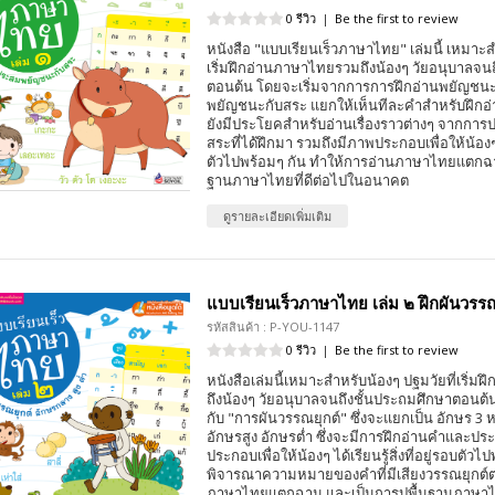
0 รีวิว
|
Be the first to review
หนังสือ "แบบเรียนเร็วภาษาไทย" เล่มนี้ เหมาะส
เริ่มฝึกอ่านภาษาไทยรวมถึงน้องๆ วัยอนุบาลจน
ตอนต้น โดยจะเริ่มจากการการฝึกอ่านพยัญช
พยัญชนะกับสระ แยกให้เห็นทีละคำสำหรับฝึกอ่าน
ยังมีประโยคสำหรับอ่านเรื่องราวต่างๆ จากกา
สระที่ได้ฝึกมา รวมถึงมีภาพประกอบเพื่อให้น้องๆ ได้
ตัวไปพร้อมๆ กัน ทำให้การอ่านภาษาไทยแตกฉา
ฐานภาษาไทยที่ดีต่อไปในอนาคต
ดูรายละเอียดเพิ่มเติม
แบบเรียนเร็วภาษาไทย เล่ม ๒ ฝึกผันวรรณ
รหัสสินค้า : P-YOU-1147
0 รีวิว
|
Be the first to review
หนังสือเล่มนี้เหมาะสำหรับน้องๆ ปฐมวัยที่เริ่
ถึงน้องๆ วัยอนุบาลจนถึงชั้นประถมศึกษาตอนต้น 
กับ "การผันวรรณยุกต์" ซึ่งจะแยกเป็น อักษร 3 ห
อักษรสูง อักษรต่ำ ซึ่งจะมีการฝึกอ่านคำและประ
ประกอบเพื่อให้น้องๆ ได้เรียนรู้สิ่งที่อยู่รอบตัว
พิจารณาความหมายของคำที่มีเสียงวรรณยุกต์ต่
ภาษาไทยแตกฉาน และเป็นการปูพื้นฐานภาษาไท