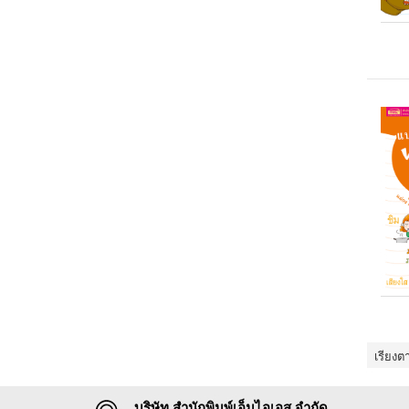
เรียงต
บริษัท สำนักพิมพ์เอ็มไอเอส จำกัด