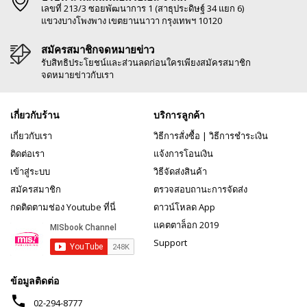
เลขที่ 213/3 ซอยพัฒนาการ 1 (สาธุประดิษฐ์ 34 แยก 6)
แขวงบางโพงพาง เขตยานนาวา กรุงเทพฯ 10120
สมัครสมาชิกจดหมายข่าว
รับสิทธิประโยชน์และส่วนลดก่อนใครเพียงสมัครสมาชิก
จดหมายข่าวกับเรา
เกี่ยวกับร้าน
บริการลูกค้า
เกี่ยวกับเรา
วิธีการสั่งซื้อ
|
วิธีการชำระเงิน
ติดต่อเรา
แจ้งการโอนเงิน
เข้าสู่ระบบ
วิธีจัดส่งสินค้า
สมัครสมาชิก
ตรวจสอบถานะการจัดส่ง
กดติดตามช่อง Youtube ที่นี่
ดาวน์โหลด App
แคตตาล็อก 2019
Support
ข้อมูลติดต่อ
phone
02-294-8777