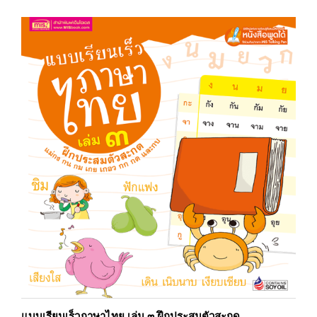
แบบเรียนเร็วภาษาไทย เล่ม ๓ ฝึกประสมตัวสะกด