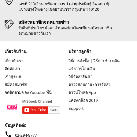
เลขที่ 213/3 ซอยพัฒนาการ 1 (สาธุประดิษฐ์ 34 แยก 6)
แขวงบางโพงพาง เขตยานนาวา กรุงเทพฯ 10120
สมัครสมาชิกจดหมายข่าว
รับสิทธิประโยชน์และส่วนลดก่อนใครเพียงสมัครสมาชิก
จดหมายข่าวกับเรา
เกี่ยวกับร้าน
บริการลูกค้า
เกี่ยวกับเรา
วิธีการสั่งซื้อ
|
วิธีการชำระเงิน
ติดต่อเรา
แจ้งการโอนเงิน
เข้าสู่ระบบ
วิธีจัดส่งสินค้า
สมัครสมาชิก
ตรวจสอบถานะการจัดส่ง
กดติดตามช่อง Youtube ที่นี่
ดาวน์โหลด App
แคตตาล็อก 2019
Support
ข้อมูลติดต่อ
phone
02-294-8777