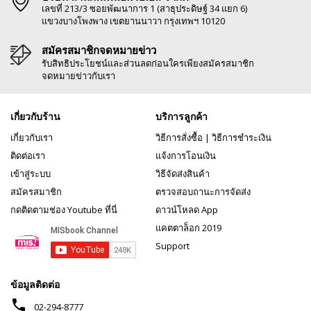
เลขที่ 213/3 ซอยพัฒนาการ 1 (สาธุประดิษฐ์ 34 แยก 6)
แขวงบางโพงพาง เขตยานนาวา กรุงเทพฯ 10120
สมัครสมาชิกจดหมายข่าว
รับสิทธิประโยชน์และส่วนลดก่อนใครเพียงสมัครสมาชิก
จดหมายข่าวกับเรา
เกี่ยวกับร้าน
บริการลูกค้า
เกี่ยวกับเรา
วิธีการสั่งซื้อ
|
วิธีการชำระเงิน
ติดต่อเรา
แจ้งการโอนเงิน
เข้าสู่ระบบ
วิธีจัดส่งสินค้า
สมัครสมาชิก
ตรวจสอบถานะการจัดส่ง
กดติดตามช่อง Youtube ที่นี่
ดาวน์โหลด App
แคตตาล็อก 2019
Support
ข้อมูลติดต่อ
phone
02-294-8777