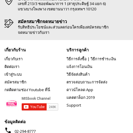
เลขที่ 213/3 ซอยพัฒนาการ 1 (สาธุประดิษฐ์ 34 แยก 6)
แขวงบางโพงพาง เขตยานนาวา กรุงเทพฯ 10120
สมัครสมาชิกจดหมายข่าว
รับสิทธิประโยชน์และส่วนลดก่อนใครเพียงสมัครสมาชิก
จดหมายข่าวกับเรา
เกี่ยวกับร้าน
บริการลูกค้า
เกี่ยวกับเรา
วิธีการสั่งซื้อ
|
วิธีการชำระเงิน
ติดต่อเรา
แจ้งการโอนเงิน
เข้าสู่ระบบ
วิธีจัดส่งสินค้า
สมัครสมาชิก
ตรวจสอบถานะการจัดส่ง
กดติดตามช่อง Youtube ที่นี่
ดาวน์โหลด App
แคตตาล็อก 2019
Support
ข้อมูลติดต่อ
phone
02-294-8777