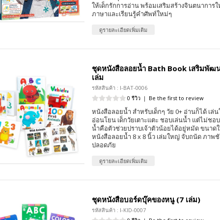
ให้เด็กรักการอ่าน พร้อมเสริมสร้างจินตนาการให
ภาษาและเรียนรู้คำศัพท์ใหม่ๆ
ดูรายละเอียดเพิ่มเติม
ชุดหนังสือลอยน้ำ Bath Book เสริมพัฒน
เล่ม
รหัสสินค้า : I-BAT-0006
0 รีวิว
|
Be the first to review
หนังสือลอยน้ำ สำหรับเด็กๆ วัย 0+ อ่านก็ได้ เล่นใ
อ่อนโยน เด็กวัยเตาะแตะ ชอบเล่นน้ำ แต่ไม่ชอ
น้ำคือตัวช่วยปราบเจ้าตัวน้อยได้อยู่หมัด ขนาดใ
หนังสือลอยน้ำ 8 x 8 นิ้ว เล่มใหญ่ จับถนัด ภาพชั
ปลอดภัย
ดูรายละเอียดเพิ่มเติม
ชุดหนังสือบอร์ดบุ๊คของหนู (7 เล่ม)
รหัสสินค้า : I-KID-0007