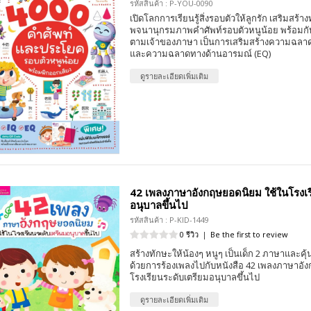
รหัสสินค้า : P-YOU-0090
เปิดโลกการเรียนรู้สิ่งรอบตัวให้ลูกรัก เสริมสร้
พจนานุกรมภาพคำศัพท์รอบตัวหนูน้อย พร้อมกั
ตามเจ้าของภาษา เป็นการเสริมสร้างความฉลาด
และความฉลาดทางด้านอารมณ์ (EQ)
ดูรายละเอียดเพิ่มเติม
42 เพลงภาษาอังกฤษยอดนิยม ใช้ในโรงเร
อนุบาลขึ้นไป
รหัสสินค้า : P-KID-1449
0 รีวิว
|
Be the first to review
สร้างทักษะให้น้องๆ หนูๆ เป็นเด็ก 2 ภาษาและค
ด้วยการร้องเพลงไปกับหนังสือ 42 เพลงภาษาอั
โรงเรียนระดับเตรียมอนุบาลขึ้นไป
ดูรายละเอียดเพิ่มเติม