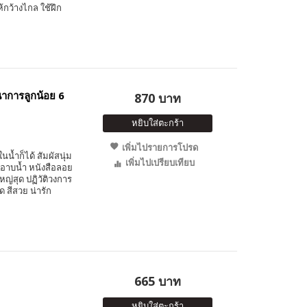
้กว้างไกล ใช้ฝึก
าการลูกน้อย 6
870 บาท
หยิบใส่ตะกร้า
เพิ่มไปรายการโปรด
นน้ำก็ได้ สัมผัสนุ่ม
เพิ่มไปเปรียบเทียบ
บอาบน้ำ หนังสือลอย
หญ่สุด ปฏิวัติวงการ
ด สีสวย น่ารัก
665 บาท
หยิบใส่ตะกร้า