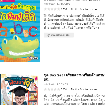
รหัสสินค้า : I-KID-1415
0 รีวิว
|
Be the first to review
ฝึกคัดตัวอักษรภาษาอังกฤษตัวพิมพ์เล็ก a-z มีเ
ตัวอักษรขนาดใหญ่เหมาะกับเด็กที่เริ่มต้นฝึกคัด ม
อ่านและท่องจำ พร้อมภาพระบายสีเพื่อฝึกกล้ามเ
ทำงานประสานสัมพันธ์กันระหว่างมือกับตา
ดูรายละเอียดเพิ่มเติม
ชุด Box Set เตรียมความพร้อมด้านภาษ
เล่ม
รหัสสินค้า : I-BOX-05
0 รีวิว
|
Be the first to review
ปลูกฝังให้ลูกรักเก่งภาษาตั้งแต่เริ่มต้นด้วยนิท
ไทย-อังกฤษ ทั้งชุดมี 6 เล่ม พร้อมชุด ภาษาอัง
เล่ม และชุดแบบฝึกอ่านภาษาไทย 3 เล่ม รวมทั้งห