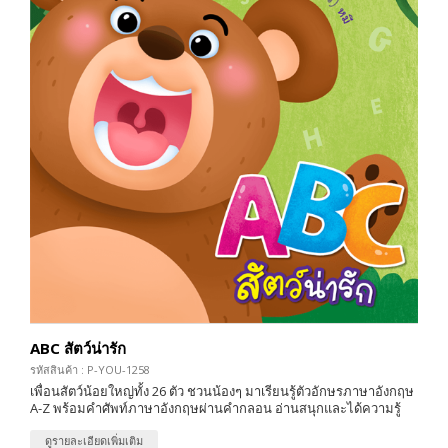
ABC สัตว์น่ารัก
รหัสสินค้า : P-YOU-1258
เพื่อนสัตว์น้อยใหญ่ทั้ง 26 ตัว ชวนน้องๆ มาเรียนรู้ตัวอักษรภาษาอังกฤษ
A-Z พร้อมคำศัพท์ภาษาอังกฤษผ่านคำกลอน อ่านสนุกและได้ความรู้
ดูรายละเอียดเพิ่มเติม