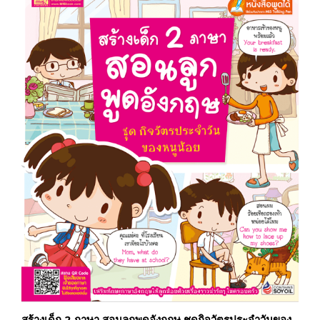
สร้างเด็ก 2 ภาษา สอนลูกพูดอังกฤษ ชุดกิจวัตรประจำวันของ