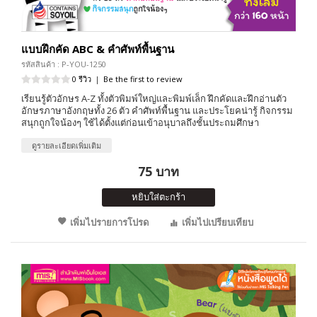
แบบฝึกคัด ABC & คำศัพท์พื้นฐาน
รหัสสินค้า : P-YOU-1250
0 รีวิว
|
Be the first to review
เรียนรู้ตัวอักษร A-Z ทั้งตัวพิมพ์ใหญ่และพิมพ์เล็ก ฝึกคัดและฝึกอ่านตัว
อักษรภาษาอังกฤษทั้ง 26 ตัว คำศัพท์พื้นฐาน และประโยคน่ารู้ กิจกรรม
สนุกถูกใจน้องๆ ใช้ได้ตั้งแต่ก่อนเข้าอนุบาลถึงชั้นประถมศึกษา
ดูรายละเอียดเพิ่มเติม
75 บาท
หยิบใส่ตะกร้า
เพิ่มไปรายการโปรด
เพิ่มไปเปรียบเทียบ