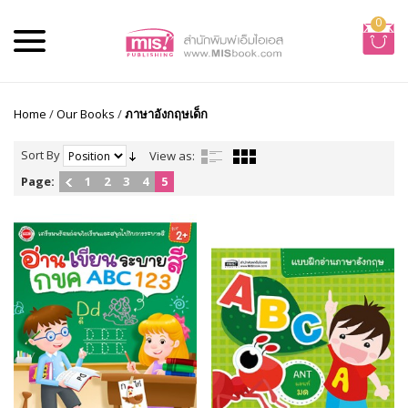
0
Home
/
Our Books
/
ภาษาอังกฤษเด็ก
Sort By
View as:
Page:
1
2
3
4
5