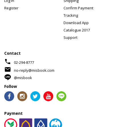
Log In
Shipping
Register
Confirm Payment
Tracking
Download App
Catalogue 2017
Support
Contact
phone
02-294-8777
mail
no-reply@misbook.com
@misbook
Follow
Payment