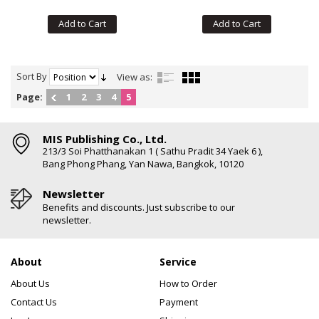
Add to Cart
Add to Cart
Sort By
View as:
Page:
1
2
3
4
5
MIS Publishing Co., Ltd.
213/3 Soi Phatthanakan 1 ( Sathu Pradit 34 Yaek 6 ),
Bang Phong Phang, Yan Nawa, Bangkok, 10120
Newsletter
Benefits and discounts. Just subscribe to our
newsletter.
About
Service
About Us
How to Order
Contact Us
Payment