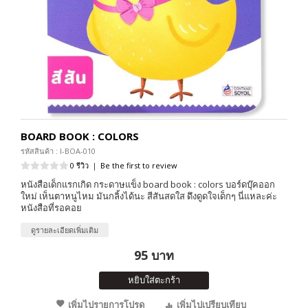
BOARD BOOK : COLORS
รหัสสินค้า : I-BOA-010
0 รีวิว
|
Be the first to review
หนังสือเด็กแรกเกิด กระดาษแข็ง board book : colors บอร์ดบุ๊คออก
ใหม่ เห็นตาหนูไหม มันกลิ้งได้นะ สีสันสดใส ดึงดูดใจเด็กๆ นี่แหละค่ะ
หนังสือที่รอคอย
ดูรายละเอียดเพิ่มเติม
95 บาท
หยิบใส่ตะกร้า
เพิ่มไปรายการโปรด
เพิ่มไปเปรียบเทียบ