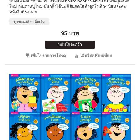
หนังสือเด็กแรกเกิด กระดาษแข็ง board book : Vehicles บอร์ดบุ๊คออก
ใหม่ เห็นตาหนูไหม มันกลิ้งได้นะ สีสันสดใส ดึงดูดใจเด็กๆ นี่แหละค่ะ
หนังสือที่รอคอย
ดูรายละเอียดเพิ่มเติม
95 บาท
หยิบใส่ตะกร้า
เพิ่มไปรายการโปรด
เพิ่มไปเปรียบเทียบ