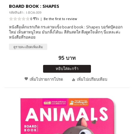
BOARD BOOK : SHAPES
รหัสสินค้า : I-BOA-009
0 รีวิว
|
Be the first to review
หนังสือเด็กแรกเกิด กระดาษแข็ง board book : Shapes บอร์ดบุ๊คออก
ใหม่ เห็นตาหนูไหม มันกลิ้งได้นะ สีสันสดใส ดึงดูดใจเด็กๆ นี่แหละค่ะ
หนังสือที่รอคอย
ดูรายละเอียดเพิ่มเติม
95 บาท
หยิบใส่ตะกร้า
เพิ่มไปรายการโปรด
เพิ่มไปเปรียบเทียบ