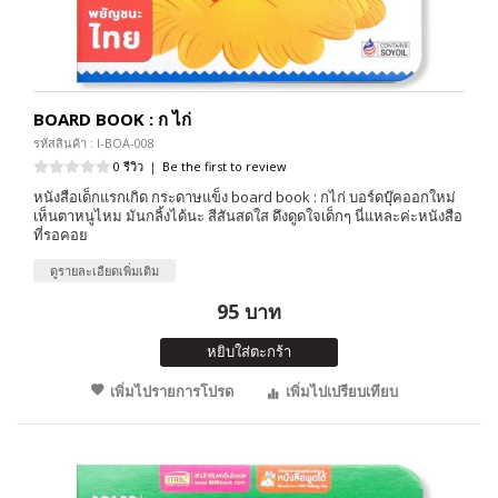
BOARD BOOK : ก ไก่
รหัสสินค้า : I-BOA-008
0 รีวิว
|
Be the first to review
หนังสือเด็กแรกเกิด กระดาษแข็ง board book : กไก่ บอร์ดบุ๊คออกใหม่
เห็นตาหนูไหม มันกลิ้งได้นะ สีสันสดใส ดึงดูดใจเด็กๆ นี่แหละค่ะหนังสือ
ที่รอคอย
ดูรายละเอียดเพิ่มเติม
95 บาท
หยิบใส่ตะกร้า
เพิ่มไปรายการโปรด
เพิ่มไปเปรียบเทียบ