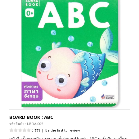
BOARD BOOK : ABC
รหัสสินค้า : I-BOA-005
0 รีวิว
|
Be the first to review
หนังสือเด็กแรกเกิด กระดาษแข็ง board book : ABC บอร์ดบุ๊คออกใหม่