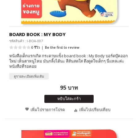
BOARD BOOK : MY BODY
รหัสสินค้า : I-BOA-007
0 รีวิว
|
Be the first to review
หนังสือเด็กแรกเกิด กระดาษแข็ง board book : My Body บอร์ดบุ๊คออก
ใหม่ เห็นตาหนูไหม มันกลิ้งได้นะ สีสันสดใส ดึงดูดใจเด็กๆ นี่แหละค่ะ
หนังสือที่รอคอย
ดูรายละเอียดเพิ่มเติม
95 บาท
หยิบใส่ตะกร้า
เพิ่มไปรายการโปรด
เพิ่มไปเปรียบเทียบ