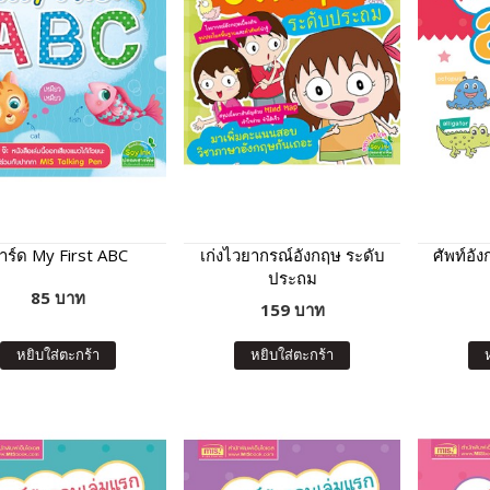
าร์ด My First ABC
เก่งไวยากรณ์อังกฤษ ระดับ
ศัพท์อั
ประถม
85 บาท
159 บาท
หยิบใส่ตะกร้า
หยิบใส่ตะกร้า