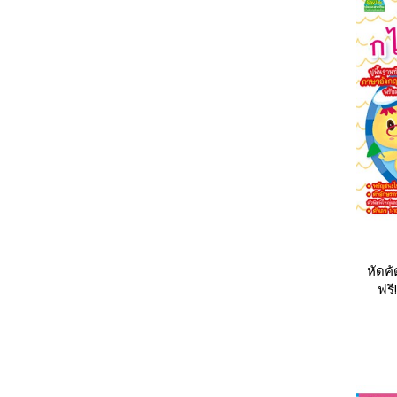
หัดค
ฟรี