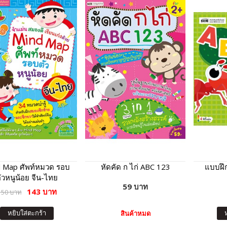
 Map ศัพท์หมวด รอบ
หัดคัด ก ไก่ ABC 123
แบบฝึ
ัวหนูน้อย จีน-ไทย
59 บาท
143 บาท
150 บาท
หยิบใส่ตะกร้า
สินค้าหมด