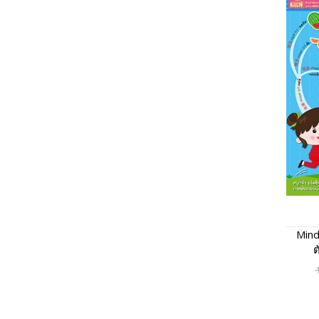
Mind
ต