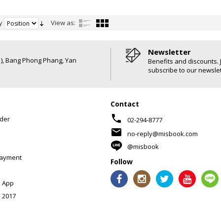
y
View as:
Newsletter
6 ), Bang Phong Phang, Yan
Benefits and discounts. 
subscribe to our newslet
Contact
phone
der
02-294-8777
mail
no-reply@misbook.com
@misbook
Payment
Follow
 App
 2017