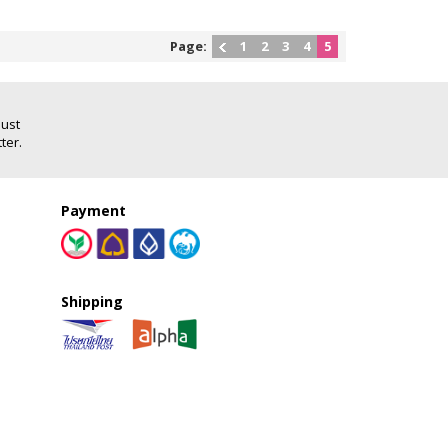
Page:
1
2
3
4
5
Just
ter.
Payment
Shipping