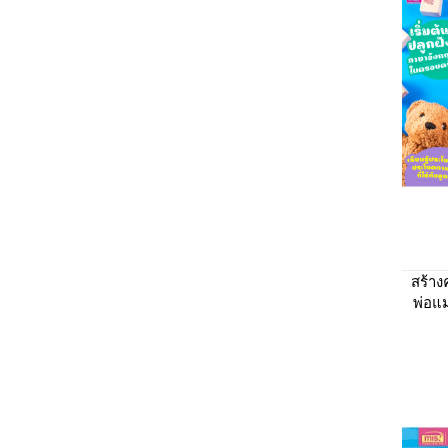
สร้า
พ่อแ