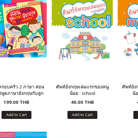
งครอบครัว 2 ภาษา สอน
ศัพท์อังกฤษเล่มแรกของหนู
ศัพท์อั
ม่พูดภาษาอังกฤษกับลูก
น้อย : school
น้
ฉบับปรับปรุง
199.00 THB
40.00 THB
Add to Cart
Add to Cart