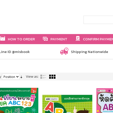
HOW TO ORDER
PAYMENT
CONFIRM PAYME
Line ID @misbook
Shipping Nationwide
y
View as: