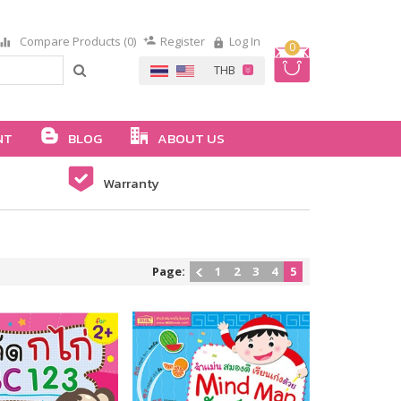
Compare Products (0)
Register
Log In
0
NT
BLOG
ABOUT US
Warranty
Page:
1
2
3
4
5