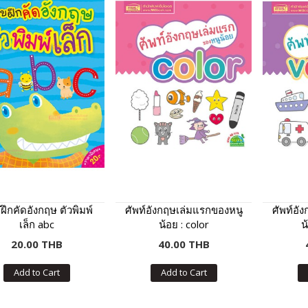
ึกคัดอังกฤษ ตัวพิมพ์
ศัพท์อังกฤษเล่มแรกของหนู
ศัพท์อั
เล็ก abc
น้อย : color
น
20.00 THB
40.00 THB
Add to Cart
Add to Cart