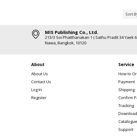
Sort B
MIS Publishing Co., Ltd.
213/3 Soi Phatthanakan 1 ( Sathu Pradit 34 Yaek 
Nawa, Bangkok, 10120
About
Service
About Us
How to Or
Contact Us
Payment
Log In
Shipping
Register
Confirm 
Tracking
Download
Catalogue
Support