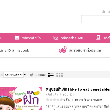
เป
ษะ
วิธีการสั่งซื้อ
วิธีการชำระเงิน
แจ้ง
Line ID @misbook
จัดส่งสินค้าทั่วประเทศ
าม
ดูในมุมมอง:
หนูชอบกินผัก I like to eat vegetable
รหัสสินค้า : P-YOU-601
0 รีวิว
|
Be the first to review
รู้จักผักแสนอร่อยหลากหลายชนิดและเรียกชื่อได้อ