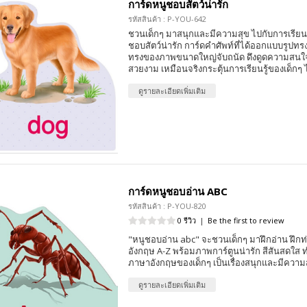
การ์ดหนูชอบสัตว์น่ารัก
รหัสสินค้า : P-YOU-642
ชวนเด็กๆ มาสนุกและมีความสุข ไปกับการเรียนรู
ชอบสัตว์น่ารัก การ์ดคำศัพท์ที่ได้ออกแบบรูปท
ทรงของภาพขนาดใหญ่จับถนัด ดึงดูดความสนใ
สวยงาม เหมือนจริงกระตุ้นการเรียนรู้ของเด็กๆ ไ
ดูรายละเอียดเพิ่มเติม
การ์ดหนูชอบอ่าน ABC
รหัสสินค้า : P-YOU-820
0 รีวิว
|
Be the first to review
"หนูชอบอ่าน abc" จะชวนเด็กๆ มาฝึกอ่าน ฝึกท
อังกฤษ A-Z พร้อมภาพการ์ตูนน่ารัก สีสันสดใส ท
ภาษาอังกฤษของเด็กๆ เป็นเรื่องสนุกและมีความ
ดูรายละเอียดเพิ่มเติม