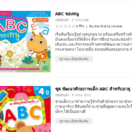
ABC ของหนู
รหัสสินค้า : P-YOU-940
0 รีวิว
|
Be the first to review
เริ่มต้นเรียนรู้อย่างสนุกสนาน พร้อมเสริมสร้าง
มั่นคงแข็งแรงให้เด็กๆ ทั้งการฝึกอ่านและท่องจ
เส้นประ และกิจกรรมสร้างสรรค์พัฒนาความส
กระดาษหนา ไม่บาดมือ ลบรอยดินสอออกง่าย เขี
ดูรายละเอียดเพิ่มเติม
ชุด พัฒนาศักยภาพเด็ก ABC สำหรับอายุ 4
รหัสสินค้า : P-YOU-1015
ชวนเด็กๆ มาทำความรู้จักกับตัวอักษรภาษาอังก
ภาพน่ารักๆ สีสันสดใส จะช่วยดึงดูดความสนใจใ
เด็กๆ ได้เป็นอย่างดี
ดูรายละเอียดเพิ่มเติม