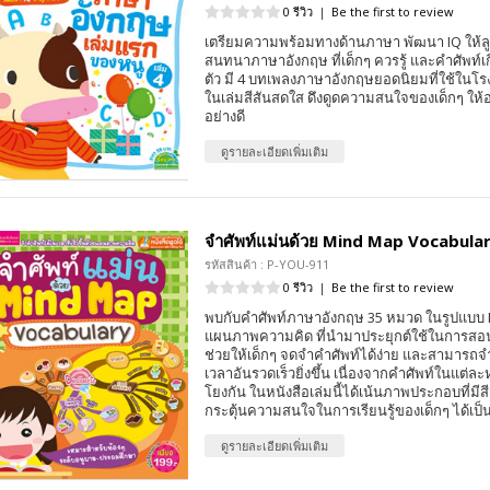
0 รีวิว
|
Be the first to review
เตรียมความพร้อมทางด้านภาษา พัฒนา IQ ให้ล
สนทนาภาษาอังกฤษ ที่เด็กๆ ควรรู้ และคำศัพท์เกี
ตัว มี 4 บทเพลงภาษาอังกฤษยอดนิยมที่ใช้ในโ
ในเล่มสีสันสดใส ดึงดูดความสนใจของเด็กๆ ให้อย
อย่างดี
ดูรายละเอียดเพิ่มเติม
จำศัพท์แม่นด้วย Mind Map Vocabula
รหัสสินค้า : P-YOU-911
0 รีวิว
|
Be the first to review
พบกับคำศัพท์ภาษาอังกฤษ 35 หมวด ในรูปแบบ 
แผนภาพความคิด ที่นำมาประยุกต์ใช้ในการสอน
ช่วยให้เด็กๆ จดจำคำศัพท์ได้ง่าย และสามารถจำ
เวลาอันรวดเร็วยิ่งขึ้น เนื่องจากคำศัพท์ในแต่ล
โยงกัน ในหนังสือเล่มนี้ได้เน้นภาพประกอบที่มีสี
กระตุ้นความสนใจในการเรียนรู้ของเด็กๆ ได้เป็น
ดูรายละเอียดเพิ่มเติม