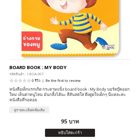
BOARD BOOK : MY BODY
รหัสสินค้า : I-BOA-007
0 รีวิว
|
Be the first to review
หนังสือเด็กแรกเกิด กระดาษแข็ง board book : My Body บอร์ดบุ๊คออก
ใหม่ เห็นตาหนูไหม มันกลิ้งได้นะ สีสันสดใส ดึงดูดใจเด็กๆ นี่แหละค่ะ
หนังสือที่รอคอย
ดูรายละเอียดเพิ่มเติม
95 บาท
หยิบใส่ตะกร้า