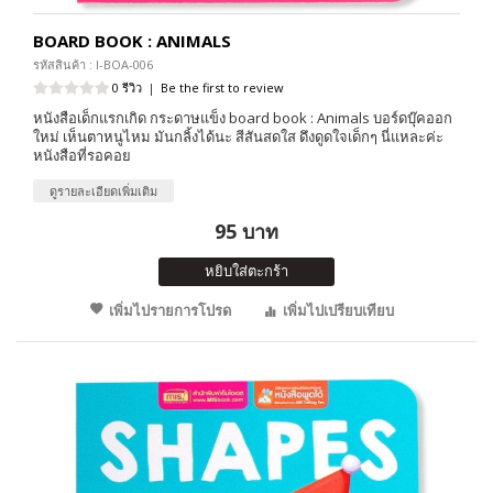
BOARD BOOK : ANIMALS
รหัสสินค้า : I-BOA-006
0 รีวิว
|
Be the first to review
หนังสือเด็กแรกเกิด กระดาษแข็ง board book : Animals บอร์ดบุ๊คออก
ใหม่ เห็นตาหนูไหม มันกลิ้งได้นะ สีสันสดใส ดึงดูดใจเด็กๆ นี่แหละค่ะ
หนังสือที่รอคอย
ดูรายละเอียดเพิ่มเติม
95 บาท
หยิบใส่ตะกร้า
เพิ่มไปรายการโปรด
เพิ่มไปเปรียบเทียบ