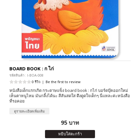
BOARD BOOK : ก ไก่
รหัสสินค้า : I-BOA-008
0 รีวิว
|
Be the first to review
หนังสือเด็กแรกเกิด กระดาษแข็ง board book : กไก่ บอร์ดบุ๊คออกใหม่
เห็นตาหนูไหม มันกลิ้งได้นะ สีสันสดใส ดึงดูดใจเด็กๆ นี่แหละค่ะหนังสือ
ที่รอคอย
ดูรายละเอียดเพิ่มเติม
95 บาท
หยิบใส่ตะกร้า