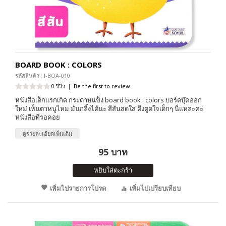
BOARD BOOK : COLORS
รหัสสินค้า : I-BOA-010
0 รีวิว
|
Be the first to review
หนังสือเด็กแรกเกิด กระดาษแข็ง board book : colors บอร์ดบุ๊คออก
ใหม่ เห็นตาหนูไหม มันกลิ้งได้นะ สีสันสดใส ดึงดูดใจเด็กๆ นี่แหละค่ะ
หนังสือที่รอคอย
ดูรายละเอียดเพิ่มเติม
95 บาท
หยิบใส่ตะกร้า
เพิ่มไปรายการโปรด
เพิ่มไปเปรียบเทียบ