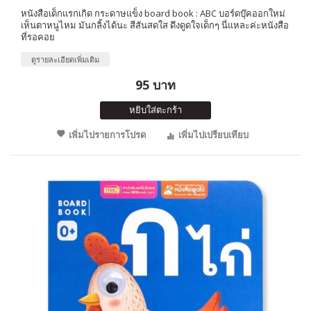
หนังสือเด็กแรกเกิด กระดาษแข็ง board book : ABC บอร์ดบุ๊คออกใหม่
เห็นตาหนูไหม มันกลิ้งได้นะ สีสันสดใส ดึงดูดใจเด็กๆ นี่แหละค่ะหนังสือ
ที่รอคอย
ดูรายละเอียดเพิ่มเติม
95 บาท
หยิบใส่ตะกร้า
เพิ่มไปรายการโปรด
เพิ่มไปเปรียบเทียบ