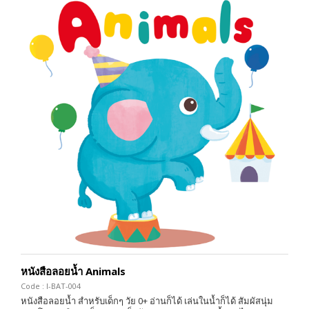
หนังสือลอยน้ำ Animals
Code : I-BAT-004
หนังสือลอยน้ำ สำหรับเด็กๆ วัย 0+ อ่านก็ได้ เล่นในน้ำก็ได้ สัมผัสนุ่ม