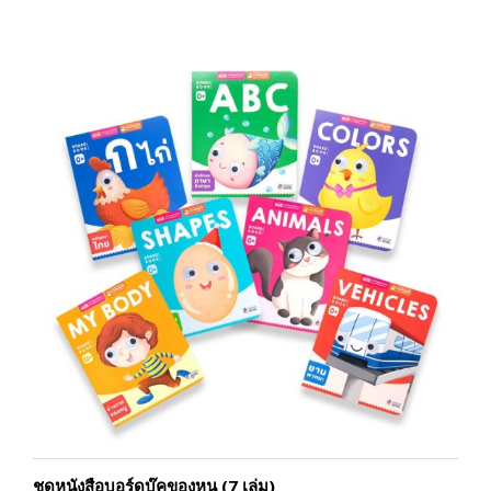
ชุดหนังสือบอร์ดบุ๊คของหนู (7 เล่ม)