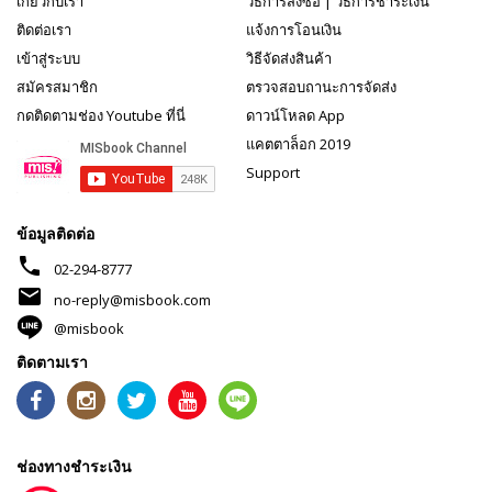
เกี่ยวกับเรา
วิธีการสั่งซื้อ
|
วิธีการชำระเงิน
ติดต่อเรา
แจ้งการโอนเงิน
เข้าสู่ระบบ
วิธีจัดส่งสินค้า
สมัครสมาชิก
ตรวจสอบถานะการจัดส่ง
กดติดตามช่อง Youtube ที่นี่
ดาวน์โหลด App
แคตตาล็อก 2019
Support
ข้อมูลติดต่อ
phone
02-294-8777
mail
no-reply@misbook.com
@misbook
ติดตามเรา
ช่องทางชำระเงิน