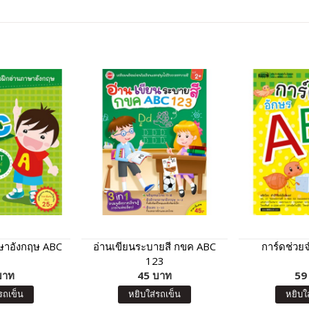
ษาอังกฤษ ABC
อ่านเขียนระบายสี กขค ABC
การ์ดช่วย
123
บาท
45 บาท
59
รถเข็น
หยิบใส่รถเข็น
หยิบใ