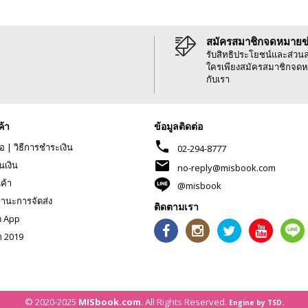
สมัครสมาชิกจดหมายข
รับสิทธิประโยชน์และส่วน
ใครเพียงสมัครสมาชิกจดห
กับเรา
ค้า
ข้อมูลติดต่อ
phone
้อ
|
วิธีการชำระเงิน
02-294-8777
mail
นเงิน
no-reply@misbook.com
นค้า
@misbook
านะการจัดส่ง
ติดตามเรา
ด App
ก 2019
© 2020-2025
MISbook.com
. All Rights Reserved.
Engine by TSD.