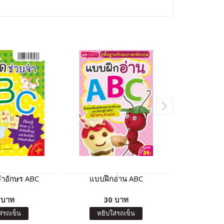
จำอักษร ABC
แบบฝึกอ่าน ABC
การ์ดอักษร 
ปากกา Tal
 บาท
30 บาท
0
ส่รถเข็น
หยิบใส่รถเข็น
หยิบ