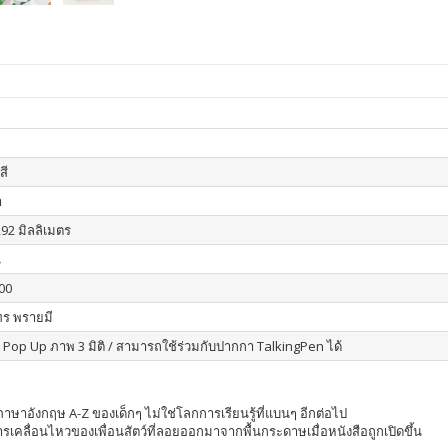
สี
า
292 มิลลิเมตร
น
00
ร พรายมี
อ Pop Up ภาพ 3 มิติ / สามารถใช้ร่วมกับปากกา TalkingPen ได้
ษรภาษาอังกฤษ A-Z ของเด็กๆ ไม่ใช่โลกการเรียนรู้ที่แบนๆ อีกต่อไป
ารเคลื่อนไหวของเพื่อนสัตว์ที่ลอยออกมาจากพื้นกระดาษเมื่อหนังสือถูกเปิดขึ้น