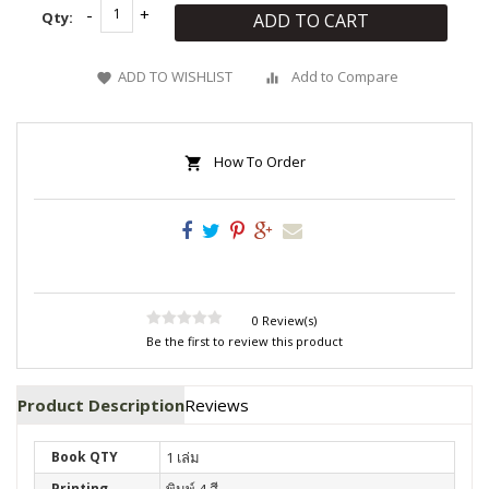
Qty:
ADD TO CART
ADD TO WISHLIST
Add to Compare
How To Order
0 Review(s)
Be the first to review this product
Product Description
Reviews
Book QTY
1 เล่ม
Printing