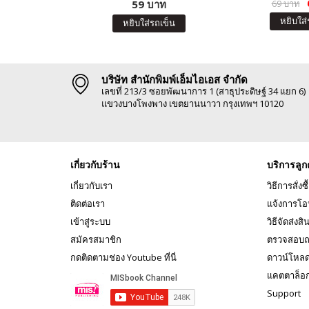
59 บาท
69 บาท
หยิบใส่
หยิบใส่รถเข็น
บริษัท สำนักพิมพ์เอ็มไอเอส จำกัด
เลขที่ 213/3 ซอยพัฒนาการ 1 (สาธุประดิษฐ์ 34 แยก 6)
แขวงบางโพงพาง เขตยานนาวา กรุงเทพฯ 10120
เกี่ยวกับร้าน
บริการลูก
เกี่ยวกับเรา
วิธีการสั่งซื
ติดต่อเรา
แจ้งการโอ
เข้าสู่ระบบ
วิธีจัดส่งสิ
สมัครสมาชิก
ตรวจสอบถ
กดติดตามช่อง Youtube ที่นี่
ดาวน์โหล
แคตตาล็อ
Support