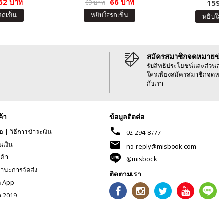
62 บาท
66 บาท
69 บาท
159
รถเข็น
หยิบใส่รถเข็น
หยิบใ
สมัครสมาชิกจดหมายข
รับสิทธิประโยชน์และส่วน
ใครเพียงสมัครสมาชิกจดห
กับเรา
ค้า
ข้อมูลติดต่อ
phone
้อ
|
วิธีการชำระเงิน
02-294-8777
mail
นเงิน
no-reply@misbook.com
นค้า
@misbook
านะการจัดส่ง
ติดตามเรา
ด App
ก 2019