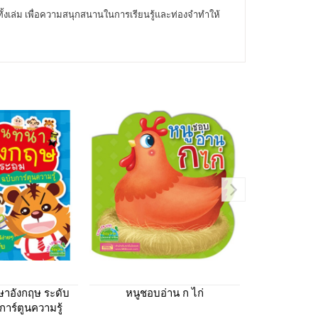
งเล่ม เพื่อความสนุกสนานในการเรียนรู้และท่องจำทำให้
ษาอังกฤษ ระดับ
หนูชอบอ่าน ก ไก่
การ์ดหน
าร์ตูนความรู้