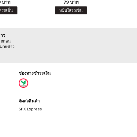
 บาท
79 บาท
8
ส่รถเข็น
หยิบใส่รถเข็น
หยิบ
่าว
ลดก่อน
มายข่าว
ช่องทางชำระเงิน
จัดส่งสินค้า
SPX Express