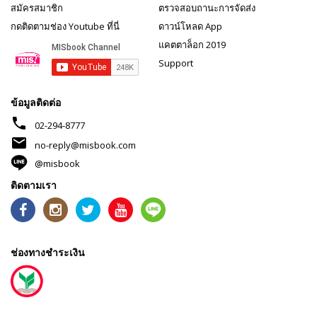
สมัครสมาชิก
ตรวจสอบถานะการจัดส่ง
กดติดตามช่อง Youtube ที่นี่
ดาวน์โหลด App
แคตตาล็อก 2019
Support
ข้อมูลติดต่อ
phone
02-294-8777
mail
no-reply@misbook.com
@misbook
ติดตามเรา
ช่องทางชำระเงิน