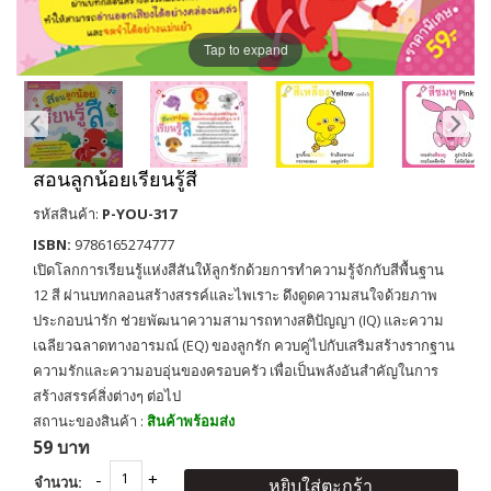
Tap to expand
สอนลูกน้อยเรียนรู้สี
รหัสสินค้า:
P-YOU-317
ISBN:
9786165274777
เปิดโลกการเรียนรู้แห่งสีสันให้ลูกรักด้วยการทำความรู้จักกับสีพื้นฐาน
12 สี ผ่านบทกลอนสร้างสรรค์และไพเราะ ดึงดูดความสนใจด้วยภาพ
ประกอบน่ารัก ช่วยพัฒนาความสามารถทางสติปัญญา (IQ) และความ
เฉลียวฉลาดทางอารมณ์ (EQ) ของลูกรัก ควบคู่ไปกับเสริมสร้างรากฐาน
ความรักและความอบอุ่นของครอบครัว เพื่อเป็นพลังอันสำคัญในการ
สร้างสรรค์สิ่งต่างๆ ต่อไป
สถานะของสินค้า :
สินค้าพร้อมส่ง
59 บาท
จำนวน:
หยิบใส่ตะกร้า