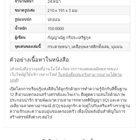
จำนวนหน้า
24 หน้า
ขนาดรูปเล่ม
210 x 191 x 3 มม.
รูปแบบปก
ปกอ่อน
น้ำหนัก
150.0000
ผู้เขียน
กัญญาณัฐ กรีประเสริฐกุล
จุดเด่นของเล่มนี้
กระดาษหนา, เคลือบพลาสติกทั้งเล่ม, มุมมน
ตัวอย่างเนื้อหาในหนังสือ
(ตัวหนังสือบางจุดที่อ่านไม่ได้ เกิดจากการแสดงผลผิดพลาดของ
เว็บไซต์ผู้ให้บริการฝากไฟล์
ในหนังสือเล่มจริงสามารถอ่านได้ตาม
ปกติ
)
เปิดโลกการเรียนรู้แห่งสีสันให้ลูกรักด้วยการทำความรู้จักกับสีพื้นฐาน
12 สี ผ่านบทกลอนสร้างสรรค์และไพเราะ ดึงดูดความสนใจด้วยภาพ
ประกอบน่ารัก ช่วยพัฒนาความสามารถทางสติปัญญา (IQ) และความ
เฉลียวฉลาดทางอารมณ์ (EQ) ของลูกรัก ควบคู่ไปกับเสริมสร้างรากฐาน
ความรักและความอบอุ่นของครอบครัว เพื่อเป็นพลังอันสำคัญในการ
สร้างสรรค์สิ่งต่างๆ ต่อไป