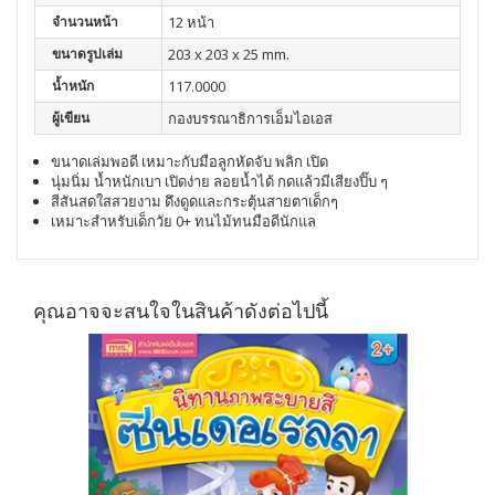
จำนวนหน้า
12 หน้า
ขนาดรูปเล่ม
203 x 203 x 25 mm.
น้ำหนัก
117.0000
ผู้เขียน
กองบรรณาธิการเอ็มไอเอส
ขนาดเล่มพอดี
เหมาะกับมือลูกหัดจับ
พลิก
เปิด
นุ่มนิ่ม
น้ำหนักเบา
เปิดง่าย
ลอยน้ำได้
กดแล้วมีเสียงปิ๊บ
ๆ
สีสันสดใสสวยงาม
ดึงดูดและกระตุ้นสายตาเด็กๆ
เหมาะสำหรับเด็กวัย
0+
ทนไม้ทนมือดีนักแล
คุณอาจจะสนใจในสินค้าดังต่อไปนี้