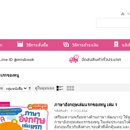
เป
ษะ
วิธีการสั่งซื้อ
วิธีการชำระเงิน
แจ้ง
Line ID @misbook
จัดส่งสินค้าทั่วประเทศ
มแรกของหนู
าม
ดูในมุมมอง:
ภาษาอังกฤษเล่มแรกของหนู เล่ม 1
รหัสสินค้า : P-YOU-864
เตรียมความพร้อมทางด้านภาษา พัฒนา IQ ให้ลูก
ภาษาอังกฤษเล่มแรกของหนู ในเล่มประกอบไปด
อังกฤษเกี่ยวกับสิ่งต่างๆ รอบตัวที่เด็กคุ้นเคย