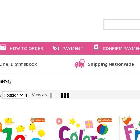
HOW TO ORDER
PAYMENT
CONFIRM PAYME
Line ID @misbook
Shipping Nationwide
ของหนู
y
View as: