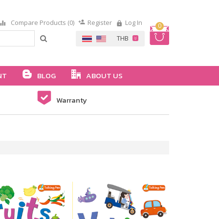
Compare Products (0)
Register
Log In
0
NT
BLOG
ABOUT US
Warranty