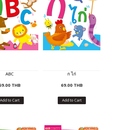
ABC
ก ไก่
69.00 THB
69.00 THB
Add to Cart
Add to Cart