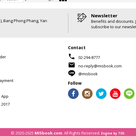
Newsletter
6 ), Bang Phong Phang, Yan
Benefits and discounts. 
subscribe to our newslet
Contact
phone
der
02-294-8777
mail
no-reply@misbook.com
@misbook
Payment
Follow
 App
 2017
© 2020-2025
MISbook.com
. All Rights Reserved.
Engine by TSD.