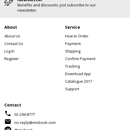
Benefits and discounts. Just subscribe to our
newsletter.
About
Service
About Us
How to Order
Contact Us
Payment
Log In
Shipping
Register
Confirm Payment
Tracking
Download App
Catalogue 2017
Support
Contact
phone
02-294-8777
mail
no-reply@misbook.com