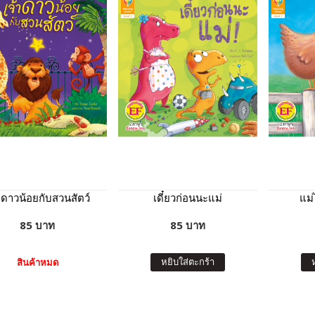
าดาวน้อยกับสวนสัตว์
เดี๋ยวก่อนนะแม่
แม่
85 บาท
85 บาท
หยิบใส่ตะกร้า
สินค้าหมด