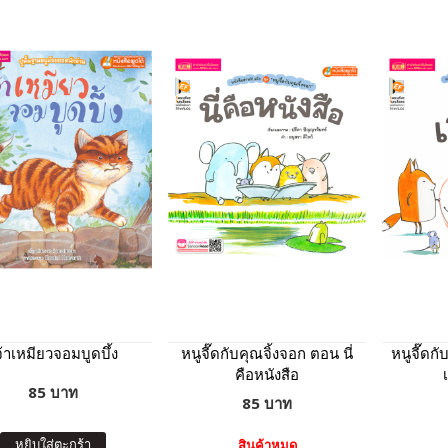
จ้าเหมียวจอมบูดบึ้ง
หนูจี๊ดกับคุณจิ้งจอก ตอน นี่
หนูจี๊ดก
คือหนังสือ
85 บาท
85 บาท
หยิบใส่ตะกร้า
สินค้าหมด