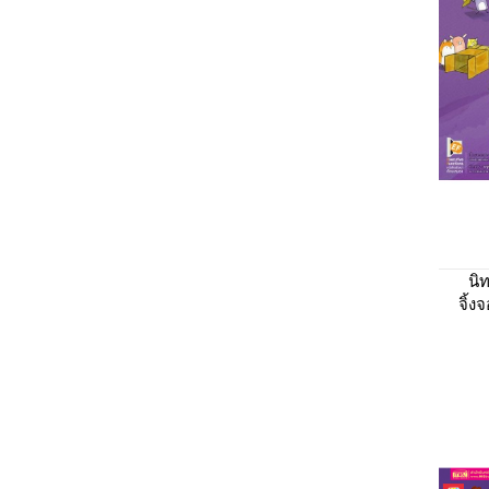
นิ
จิ้ง