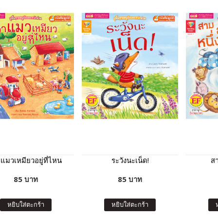
าแมวเหมียวอยู่ที่ไหน
ระวังนะเน็ด!
สา
85 บาท
85 บาท
หยิบใส่ตะกร้า
หยิบใส่ตะกร้า