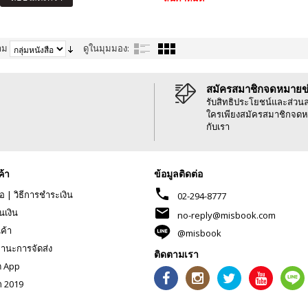
าม
ดูในมุมมอง:
สมัครสมาชิกจดหมายข
รับสิทธิประโยชน์และส่วน
ใครเพียงสมัครสมาชิกจดห
กับเรา
ค้า
ข้อมูลติดต่อ
phone
้อ
|
วิธีการชำระเงิน
02-294-8777
mail
นเงิน
no-reply@misbook.com
นค้า
@misbook
านะการจัดส่ง
ติดตามเรา
ด App
ก 2019