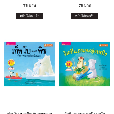
75 บาท
75 บาท
หยิบใส่ตะกร้า
หยิบใส่ตะกร้า
เท็ด โบ และดิซ กับการผจญ
วันที่แสนจะยุ่งเหยิง (ฉบับ