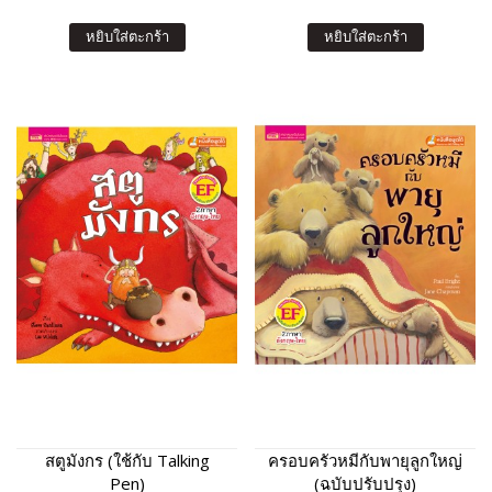
หยิบใส่ตะกร้า
หยิบใส่ตะกร้า
สตูมังกร (ใช้กับ Talking
ครอบครัวหมีกับพายุลูกใหญ่
Pen)
(ฉบับปรับปรุง)