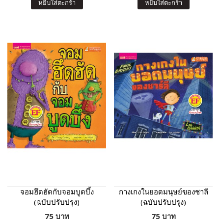
หยิบใส่ตะกร้า
หยิบใส่ตะกร้า
จอมฮึดฮัดกับจอมบูดบึ้ง
กางเกงในยอดมนุษย์ของชาลี
(ฉบับปรับปรุง)
(ฉบับปรับปรุง)
75 บาท
75 บาท