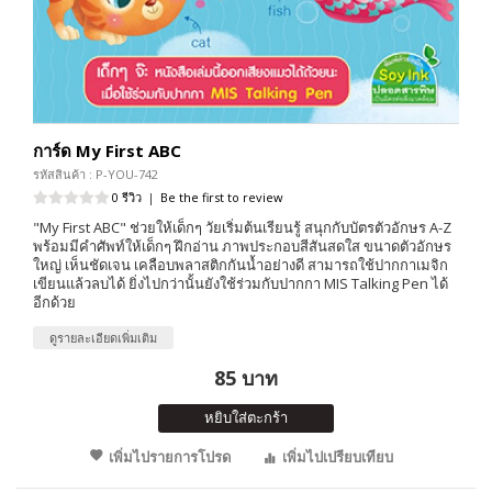
การ์ด My First ABC
รหัสสินค้า : P-YOU-742
0 รีวิว
|
Be the first to review
"My First ABC" ช่วยให้เด็กๆ วัยเริ่มต้นเรียนรู้ สนุกกับบัตรตัวอักษร A-Z
พร้อมมีคำศัพท์ให้เด็กๆ ฝึกอ่าน ภาพประกอบสีสันสดใส ขนาดตัวอักษร
ใหญ่ เห็นชัดเจน เคลือบพลาสติกกันน้ำอย่างดี สามารถใช้ปากกาเมจิก
เขียนแล้วลบได้ ยิ่งไปกว่านั้นยังใช้ร่วมกับปากกา MIS Talking Pen ได้
อีกด้วย
ดูรายละเอียดเพิ่มเติม
85 บาท
หยิบใส่ตะกร้า
เพิ่มไปรายการโปรด
เพิ่มไปเปรียบเทียบ