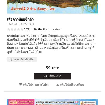
เสือดาวน้อยขี้กลัว
รหัสสินค้า : P-YOU-345
0 รีวิว
|
Be the first to review
พบกับนิทานภาพสองภาษาไทย-อังกฤษแสนสนุก เรื่องราวของเสือดาว
น้อยขี้กลัว... อะไรที่ทำให้เจ้าเสือดาวน้อยขี้กังวลและรู้สึกกลัวกันนะ?
ติดตามพร้อมกันได้แล้ว ให้ทั้งความเพลิดเพลิน และยังได้ฝึกฝนภาษา
พัฒนาความฉลาดทางด้านอารมณ์ (EQ) เสริมสร้างความกล้าหาญให้
ลูกรัก ไปพร้อมๆ กันอีกด้วย
ดูรายละเอียดเพิ่มเติม
59 บาท
หยิบใส่ตะกร้า
เพิ่มไปรายการโปรด
เพิ่มไปเปรียบเทียบ