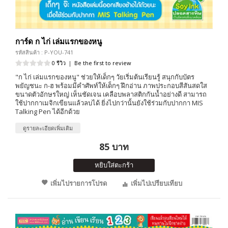
การ์ด ก ไก่ เล่มแรกของหนู
รหัสสินค้า : P-YOU-741
0 รีวิว
|
Be the first to review
"ก ไก่ เล่มแรกของหนู" ช่วยให้เด็กๆ วัยเริ่มต้นเรียนรู้ สนุกกับบัตร
พยัญชนะ ก-ฮ พร้อมมีคำศัพท์ให้เด็กๆ ฝึกอ่าน ภาพประกอบสีสันสดใส
ขนาดตัวอักษรใหญ่ เห็นชัดเจน เคลือบพลาสติกกันน้ำอย่างดี สามารถ
ใช้ปากกาเมจิกเขียนแล้วลบได้ ยิ่งไปกว่านั้นยังใช้ร่วมกับปากกา MIS
Talking Pen ได้อีกด้วย
ดูรายละเอียดเพิ่มเติม
85 บาท
หยิบใส่ตะกร้า
เพิ่มไปรายการโปรด
เพิ่มไปเปรียบเทียบ